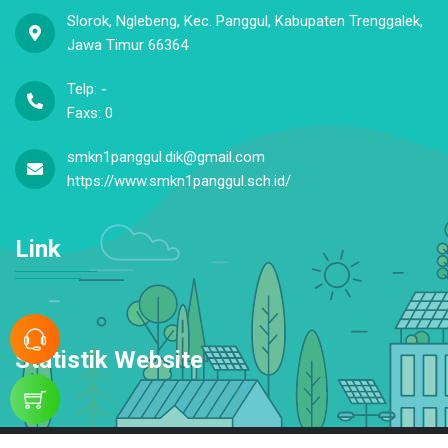
Slorok, Nglebeng, Kec. Panggul, Kabupaten Trenggalek,
Jawa Timur 66364
Telp: -
Faxs: 0
smkn1panggul.dik@gmail.com
https://www.smkn1panggul.sch.id/
Link
Statistik Website