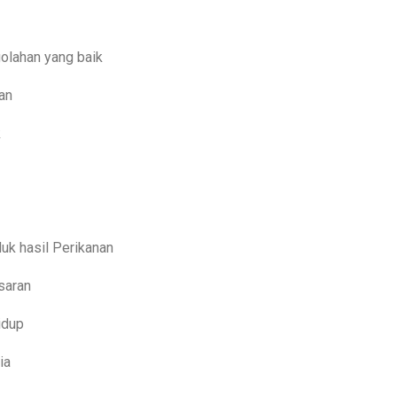
olahan yang baik
an
k
k hasil Perikanan
saran