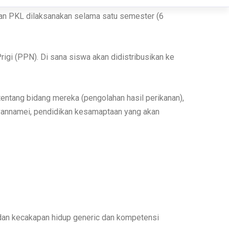
mnya adalah siwa APHPi. PKL memberikan
baru satu angkatan, sehingga kegiatan PKL di
tan PKL dilaksanakan selama satu semester (6
gi (PPN). Di sana siswa akan didistribusikan ke
entang bidang mereka (pengolahan hasil perikanan),
 vannamei, pendidikan kesamaptaan yang akan