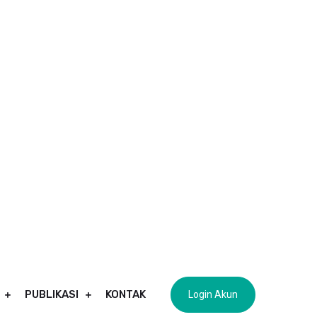
pangan. Mata pelajaran produktif yang dipelajari di
Mutu dan Keamanan Pangan. Sedangkan untuk kelas
i Olahan Diversivikasi Hasil Perikanan; Produksi
an Kewirausahaan.
tan yang dapat dimanfaatkan siswa untuk melakukan
h sarden (boiler, autoclave, dan seamer); Silent
a perikanan, dan pembuatan bakso ikan lele,
s) ikan lemuru.