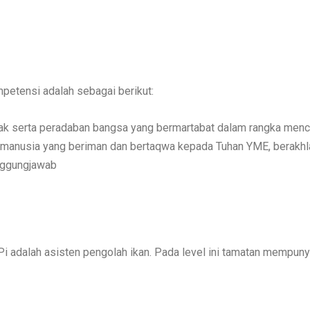
etensi umum yang mengacu kepada tujuan pendidikan nasional 
petensi adalah sebagai berikut:
erta peradaban bangsa yang bermartabat dalam rangka mencer
anusia yang beriman dan bertaqwa kepada Tuhan YME, berakhlak mu
nggungjawab
i adalah asisten pengolah ikan. Pada level ini tamatan mempuny