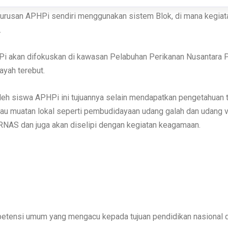
atan yang wajib diikuti oleh siswa SMK, termasuk juga di dala
 di mitra industri (DU/DI). Hal ini disebabkan siswa yang ada 
 Jurusan APHPi sendiri menggunakan sistem Blok, di mana kegia
.
 akan difokuskan di kawasan Pelabuhan Perikanan Nusantara Pri
ayah terebut.
leh siswa APHPi ini tujuannya selain mendapatkan pengetahuan t
atau muatan lokal seperti pembudidayaan udang galah dan udang
AS dan juga akan diselipi dengan kegiatan keagamaan.