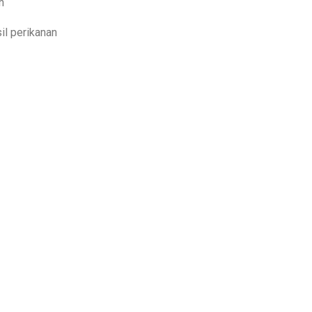
idup
ia
n
il perikanan