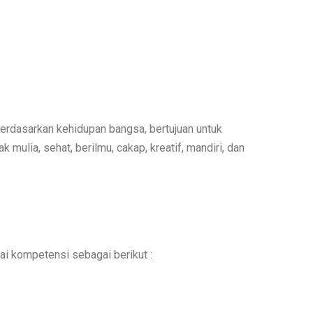
dan kecakapan hidup generic dan kompetensi
dasarkan kehidupan bangsa, bertujuan untuk
lia, sehat, berilmu, cakap, kreatif, mandiri, dan
ai kompetensi sebagai berikut :