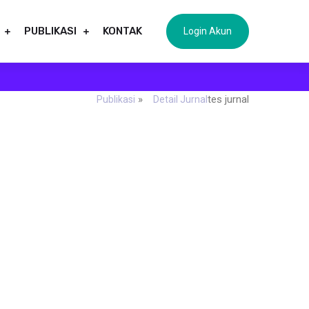
PUBLIKASI
KONTAK
Login Akun
»
tes jurnal
Publikasi
Detail Jurnal