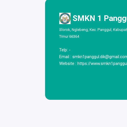
SMKN 1 Pangg
Slorok, Nglebeng, Kec. Panggul, Kabupa
Timur 66364
Telp: -
Email :
smkn1panggul.dik@gmail.co
Website : https://www.smkn1panggul