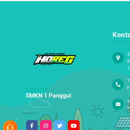
Kont
S
K
T
T
F
SMKN 1 Panggul
s
h
-