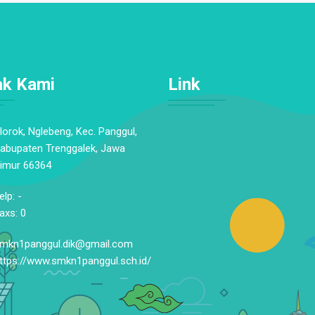
ak Kami
Link
lorok, Nglebeng, Kec. Panggul,
abupaten Trenggalek, Jawa
imur 66364
elp: -
axs: 0
mkn1panggul.dik@gmail.com
ttps://www.smkn1panggul.sch.id/