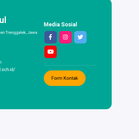
ul
Media Sosial
ten Trenggalek, Jawa
m
.sch.id/
Form Kontak