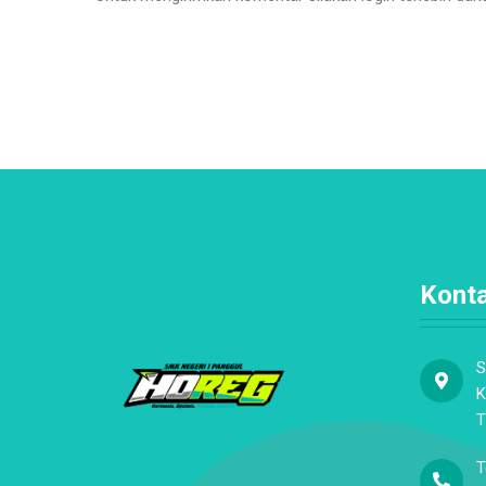
Kont
S
K
T
T