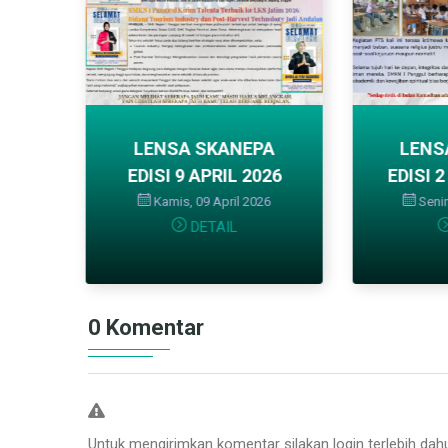
PA
LENSA SKANEPA
LENSA
026
EDISI 2 MARET 2026
EDISI
26
Senin, 02 Maret 2026
DETAIL
Sabtu,
0 Komentar
Untuk mengirimkan komentar silakan login terlebih dah