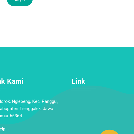
ak Kami
Link
lorok, Nglebeng, Kec. Panggul,
abupaten Trenggalek, Jawa
imur 66364
elp: -