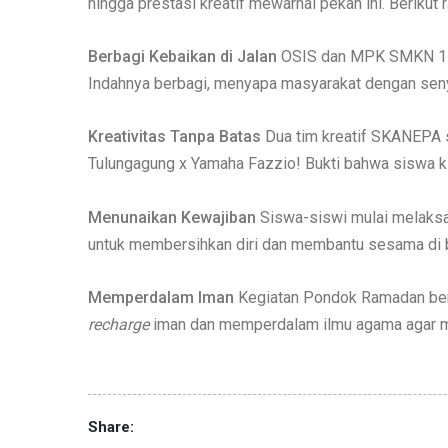
hingga prestasi kreatif mewarnai pekan ini. Berikut
Berbagi Kebaikan di Jalan
OSIS dan MPK SMKN 1 Pan
Indahnya berbagi, menyapa masyarakat dengan sen
Kreativitas Tanpa Batas
Dua tim kreatif SKANEPA s
Tulungagung x Yamaha Fazzio! Bukti bahwa siswa kita 
Menunaikan Kewajiban
Siswa-siswi mulai melaksa
untuk membersihkan diri dan membantu sesama di b
Memperdalam Iman
Kegiatan Pondok Ramadan berl
recharge
iman dan memperdalam ilmu agama agar men
Share: