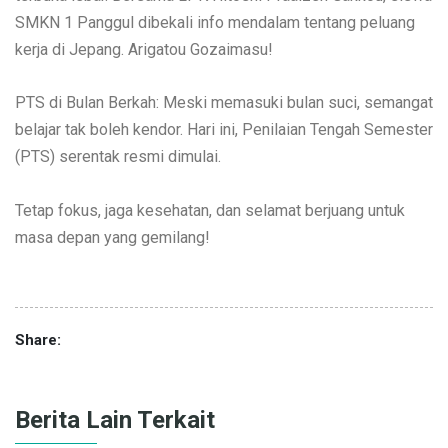
Go International!: Peluang karir ke Negeri Sakura makin
terbuka lebar. Bersama LPK Hitoshi Praaizen Gakkou, siswa
SMKN 1 Panggul dibekali info mendalam tentang peluang
kerja di Jepang. Arigatou Gozaimasu!
PTS di Bulan Berkah: Meski memasuki bulan suci, semangat
belajar tak boleh kendor. Hari ini, Penilaian Tengah Semester
(PTS) serentak resmi dimulai.
Tetap fokus, jaga kesehatan, dan selamat berjuang untuk
masa depan yang gemilang!
Share: