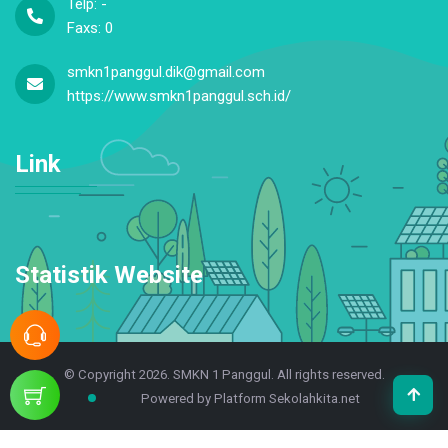
Slorok, Nglebeng, Kec. Panggul, Kabupaten Trenggalek,
Jawa Timur 66364
Telp: -
Faxs: 0
smkn1panggul.dik@gmail.com
https://www.smkn1panggul.sch.id/
Link
Statistik Website