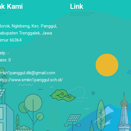
ak Kami
Link
lorok, Nglebeng, Kec. Panggul,
abupaten Trenggalek, Jawa
imur 66364
elp: -
axs: 0
mkn1panggul.dik@gmail.com
ttps://www.smkn1panggul.sch.id/