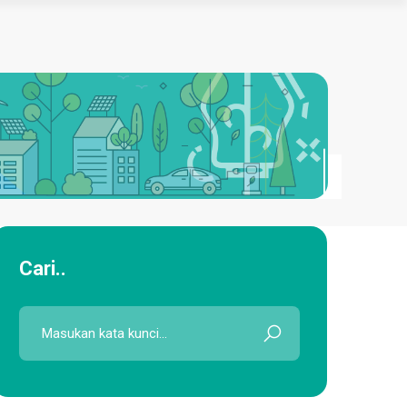
PUBLIKASI
KONTAK
Login Akun
Cari..