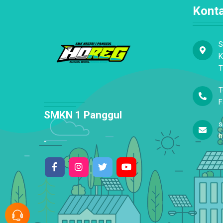
Kont
S
K
T
T
F
SMKN 1 Panggul
s
h
-