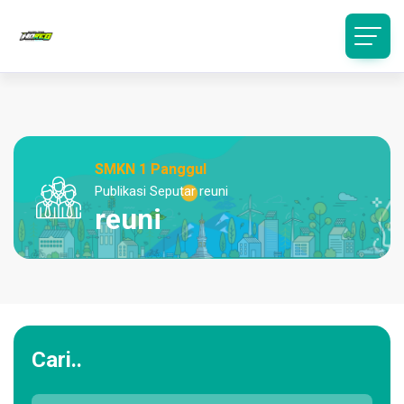
SMKN 1 Panggul
Publikasi Seputar reuni
reuni
Cari..